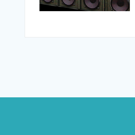
投
稿
ナ