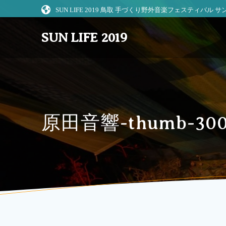
コ
SUN LIFE 2019 鳥取 手づくり野外音楽フェスティバル
ン
テ
SUN LIFE 2019
ン
ツ
へ
ス
キ
ッ
プ
原田音響-thumb-300×