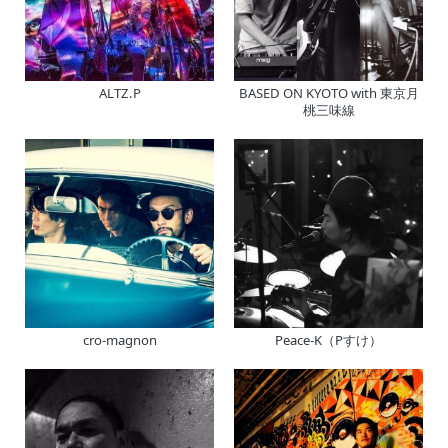
ALTZ.P
BASED ON KYOTO with 東京月
桃三味線
cro-magnon
Peace-K（Pすけ）