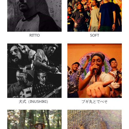
RITTO
SOFT
犬式（INUSHIKI）
ブギ丸とでべそ