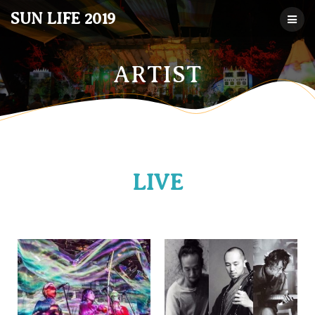
コ
SUN LIFE 2019
ン
テ
ン
ツ
ARTIST
へ
ス
キ
ッ
プ
LIVE