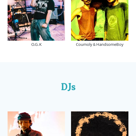
O.G.K
Coumoly＆HandsomeBoy
DJs