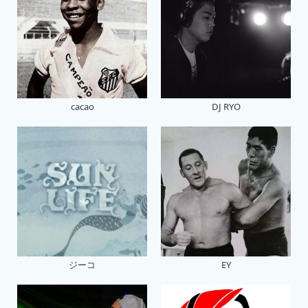
cacao
DJ RYO
ジーコ
EY