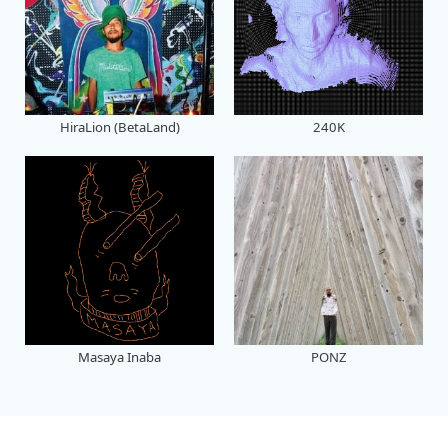
HiraLion (BetaLand)
240K
Masaya Inaba
PONZ