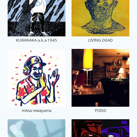
KURANAKA a.k.a 1945
LIVING DEAD
mAsa niwayama
PODD