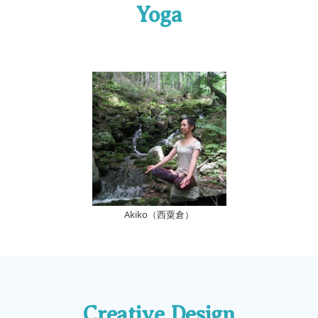
Yoga
Akiko（西粟倉）
Creative Design