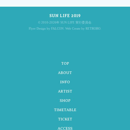
SUN LIFE 2019
ナ
© 2010-2026年 SUN LIFE 実行委員会.
Flyer Design by FALCON. Web Create by RETROBO.
ビ
TOP
ゲ
ABOUT
INFO
ARTIST
ー
SHOP
TIMETABLE
シ
TICKET
ACCESS