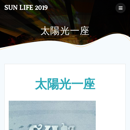
コ
SUN LIFE 2019
ン
テ
ン
ツ
太陽光一座
へ
ス
キ
ッ
プ
太陽光一座