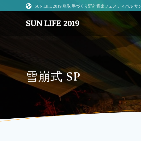
コ
SUN LIFE 2019 鳥取 手づくり野外音楽フェスティバル
ン
テ
SUN LIFE 2019
ン
ツ
へ
ス
キ
ッ
プ
雪崩式 SP