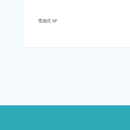
雪崩式 SP
投
稿
ナ