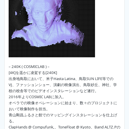
– 240K ( COSMICLAB ) –
[4K]を遥かに凌駕する[240K]
出身地鳥取において、米子Hasta Latina、鳥取SUN LIFE等での
VJ、ファッションショー、演劇の映像演出、鳥取砂丘、神社、学
校の校舎等でのビデオインスタレーションなど遂行。
2016年よりCOSMIC LABに加入。
オペラでの映像オペレーションに始まり、数々のプロジェクトに
おいて映像制作を担当。
青山剛昌ふるさと館でのマッピングインスタレーションを仕上げ
る。
ClapHands @ Compufunk,、ToneFloat @ Kyoto、Band ALTZ.Pの