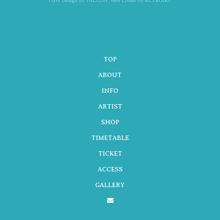
Flyer Design by FALCON. Web Create by RETROBO.
ビ
TOP
ゲ
ABOUT
INFO
ARTIST
ー
SHOP
TIMETABLE
シ
TICKET
ACCESS
GALLERY
ョ