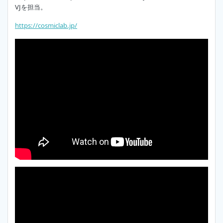
VJを担当。
https://cosmiclab.jp/