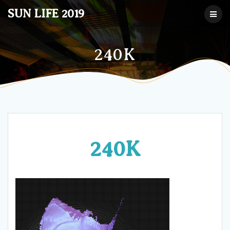
コ
SUN LIFE 2019
ン
テ
ン
ツ
240K
へ
ス
キ
ッ
プ
240K