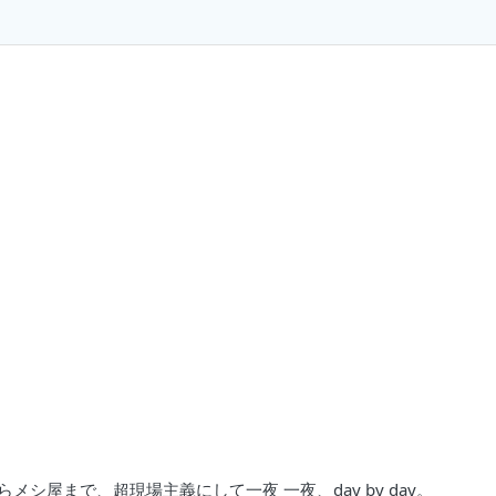
シ屋まで、超現場主義にして一夜 一夜、day by day。