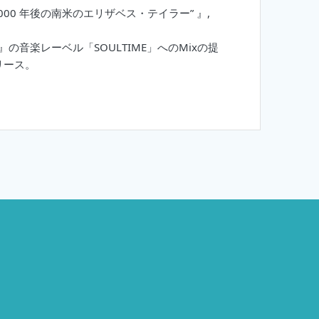
our “1000 年後の南米のエリザベス・テイラー” 』,
tflow』の音楽レーベル「SOULTIME」へのMixの提
をリリース。