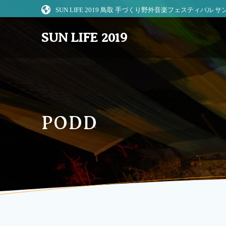
コ
SUN LIFE 2019 鳥取 手づくり野外音楽フェスティバル
ン
テ
SUN LIFE 2019
ン
ツ
へ
ス
キ
ッ
プ
PODD