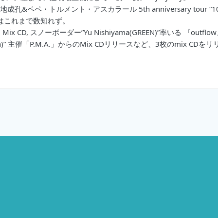
Tour』,『菊地成孔&ペペ・トルメント・アスカラール 5th anniversary t
没現場はこれまで数知れず。
 Mix CD, スノーボーダー”Yu Nishiyama(GREEN)”率いる 『ou
hi(AREth)” 主催「P.M.A.」からのMix CDリリースなど、3枚のmix CD