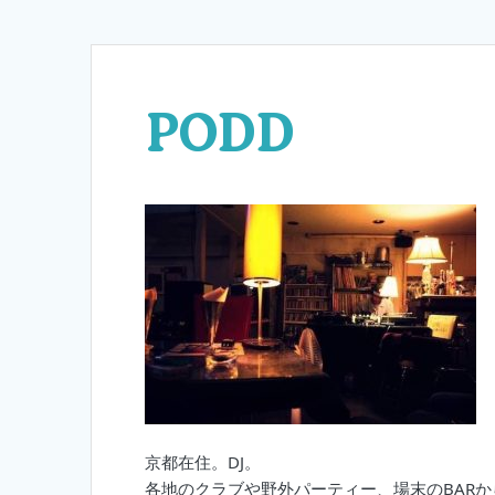
PODD
京都在住。DJ。
各地のクラブや野外パーティー、場末のBARからメ