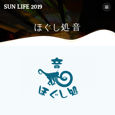
コ
SUN LIFE 2019
ン
テ
ン
ツ
ほぐし処 音
へ
ス
キ
ッ
プ