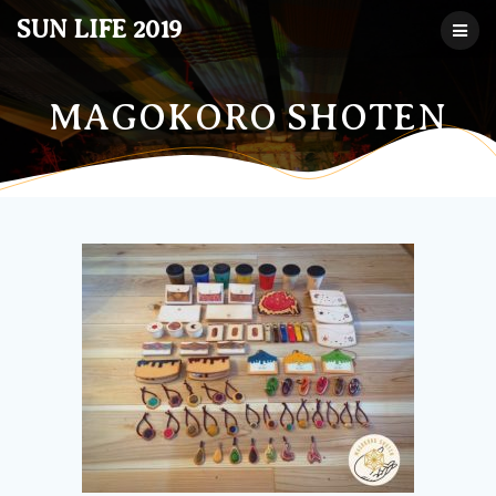
コ
SUN LIFE 2019
ン
テ
ン
ツ
MAGOKORO SHOTEN
へ
ス
キ
ッ
プ