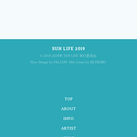
投
稿
SUN LIFE 2019
ナ
© 2010-2026年 SUN LIFE 実行委員会.
Flyer Design by FALCON. Web Create by RETROBO.
ビ
TOP
ゲ
ABOUT
INFO
ARTIST
ー