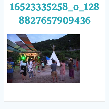
16523335258_o_128
8827657909436