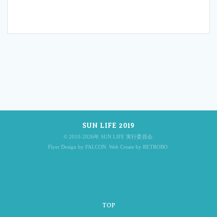
投
稿
SUN LIFE 2019
ナ
© 2010-2026年 SUN LIFE 実行委員会.
Flyer Design by FALCON. Web Create by RETROBO.
ビ
TOP
ゲ