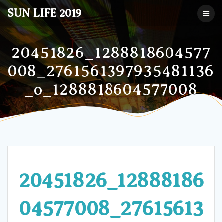
コ
SUN LIFE 2019
ン
テ
ン
ツ
20451826_1288818604577
へ
008_2761561397935481136
ス
キ
_o_1288818604577008
ッ
プ
20451826_12888186
04577008_27615613