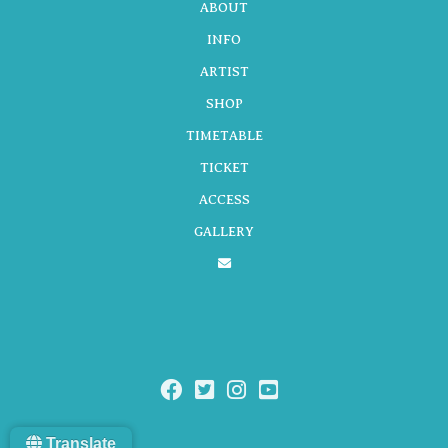
ABOUT
INFO
ARTIST
ー
SHOP
TIMETABLE
シ
TICKET
ACCESS
GALLERY
ョ
ン
Translate