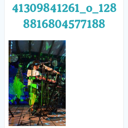
41309841261_o_128
8816804577188