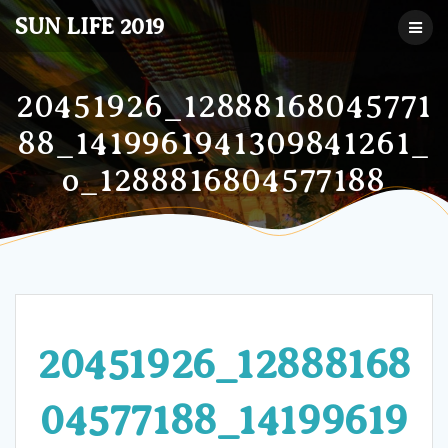
コ
SUN LIFE 2019
ン
テ
ン
ツ
20451926_12888168045771
へ
88_1419961941309841261_
ス
キ
o_1288816804577188
ッ
プ
20451926_12888168
04577188_14199619