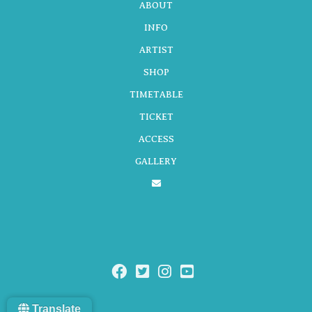
ABOUT
INFO
ARTIST
ー
SHOP
TIMETABLE
シ
TICKET
ACCESS
GALLERY
ョ
ン
Translate