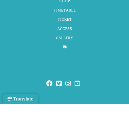
SHOP
TIMETABLE
シ
TICKET
ACCESS
GALLERY
ョ
ン
Translate