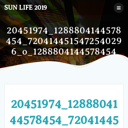
コ
SUN LIFE 2019
ン
テ
ン
ツ
20451974_1288804144578
へ
454_720414451547254029
ス
キ
6_o_1288804144578454
ッ
プ
20451974_12888041
44578454_72041445