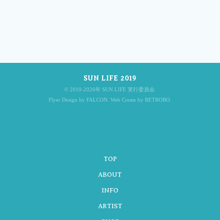
投
稿
SUN LIFE 2019
ナ
© 2010-2026年 SUN LIFE 実行委員会.
Flyer Design by FALCON. Web Create by RETROBO.
ビ
TOP
ゲ
ABOUT
INFO
ARTIST
ー