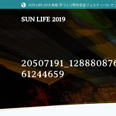
コ
SUN LIFE 2019 鳥取 手づくり野外音楽フェスティバル
ン
テ
SUN LIFE 2019
ン
ツ
へ
ス
キ
ッ
プ
20507191_12888087
61244659