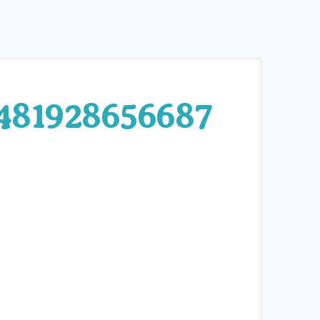
481928656687