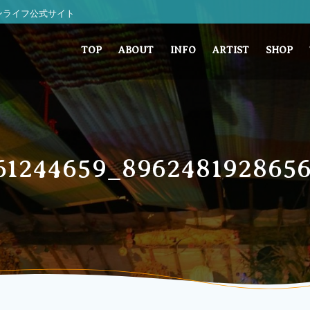
 サンライフ公式サイト
TOP
ABOUT
INFO
ARTIST
SHOP
61244659_896248192865