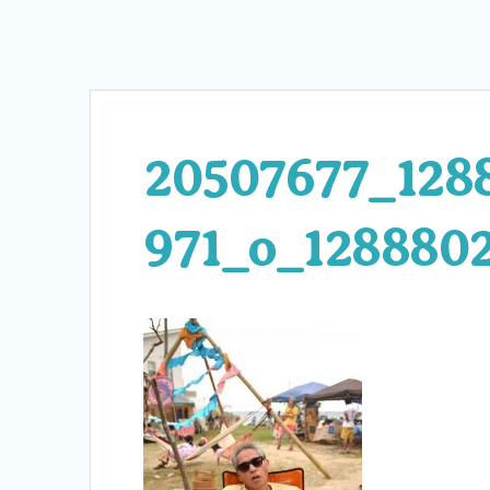
20507677_128
971_o_128880