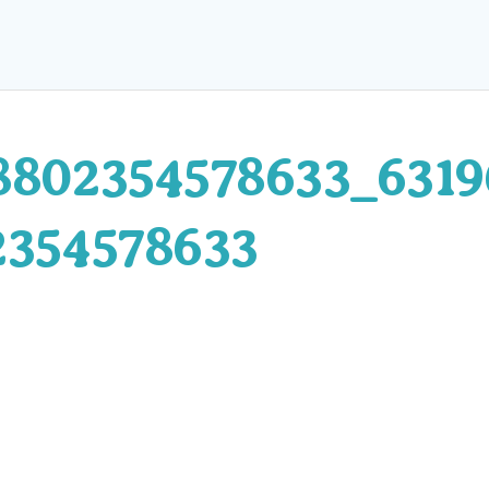
8802354578633_6319
2354578633