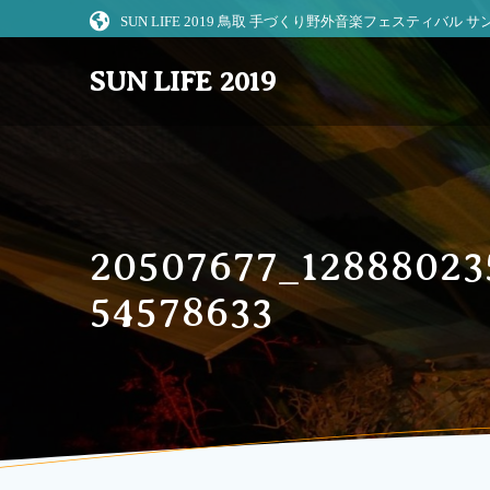
コ
SUN LIFE 2019 鳥取 手づくり野外音楽フェスティバル
ン
テ
SUN LIFE 2019
ン
ツ
へ
ス
キ
ッ
プ
20507677_12888023
54578633