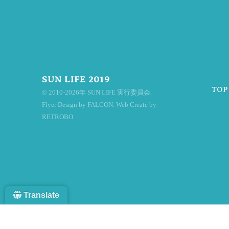
ナ
ビ
SUN LIFE 2019
TOP
© 2010-2026年 SUN LIFE 実行委員会.
ゲ
Flyer Design by FALCON. Web Create by
RETROBO.
ー
Translate
シ