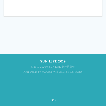
投
稿
SUN LIFE 2019
ナ
© 2010-2026年 SUN LIFE 実行委員会.
Flyer Design by FALCON. Web Create by RETROBO.
ビ
TOP
ゲ