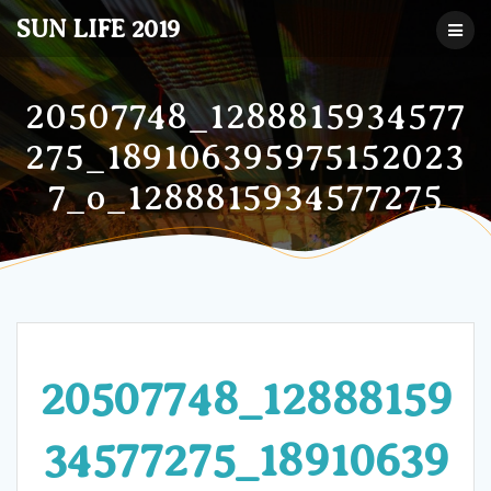
コ
SUN LIFE 2019
ン
テ
ン
ツ
20507748_1288815934577
へ
275_189106395975152023
ス
キ
7_o_1288815934577275
ッ
プ
20507748_12888159
34577275_18910639