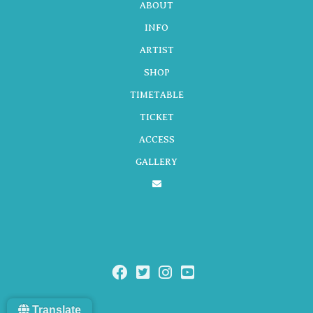
ABOUT
INFO
ARTIST
ー
SHOP
TIMETABLE
シ
TICKET
ACCESS
GALLERY
ョ
ン
Translate