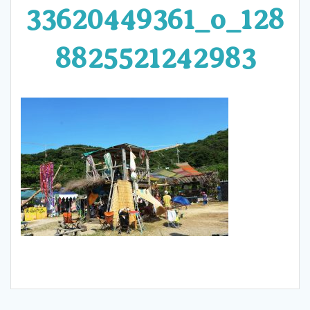
33620449361_o_128
8825521242983