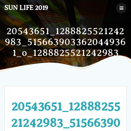
コ
SUN LIFE 2019
ン
テ
ン
ツ
20543651_1288825521242
へ
983_515663903362044936
ス
キ
1_o_1288825521242983
ッ
プ
20543651_12888255
21242983_51566390