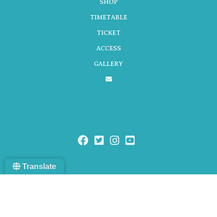
SHOP
TIMETABLE
シ
TICKET
ACCESS
GALLERY
ョ
ン
Translate