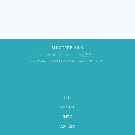
投
稿
SUN LIFE 2019
ナ
© 2010-2026年 SUN LIFE 実行委員会.
Flyer Design by FALCON. Web Create by RETROBO.
ビ
TOP
ゲ
ABOUT
INFO
ARTIST
ー