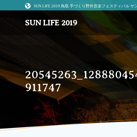
コ
SUN LIFE 2019 鳥取 手づくり野外音楽フェスティバル
ン
テ
SUN LIFE 2019
ン
ツ
へ
ス
キ
ッ
プ
20545263_12888045
911747