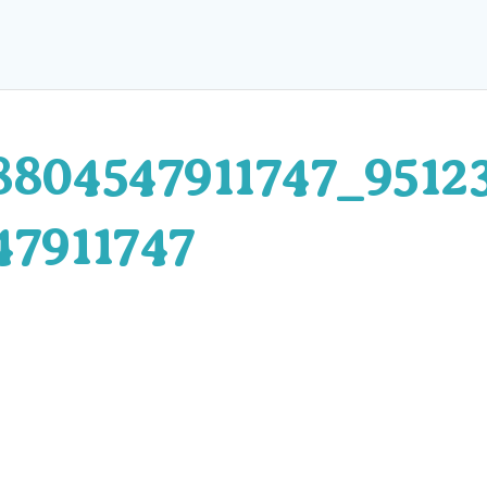
8804547911747_9512
47911747