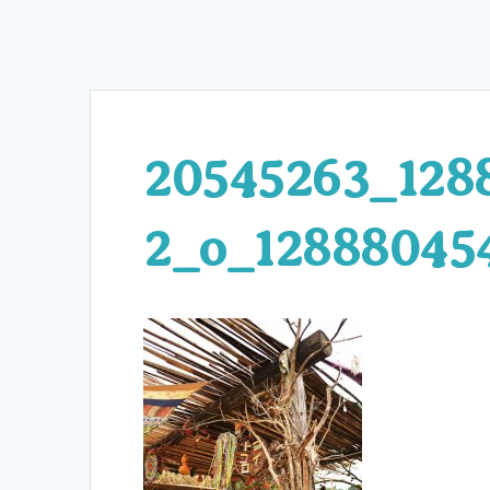
20545263_128
2_o_12888045