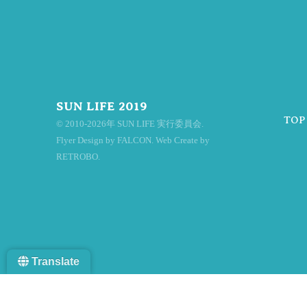
ナ
ビ
SUN LIFE 2019
TOP
© 2010-2026年 SUN LIFE 実行委員会.
ゲ
Flyer Design by FALCON. Web Create by
RETROBO.
ー
Translate
シ