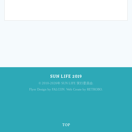
投
稿
SUN LIFE 2019
ナ
© 2010-2026年 SUN LIFE 実行委員会.
Flyer Design by FALCON. Web Create by RETROBO.
ビ
TOP
ゲ