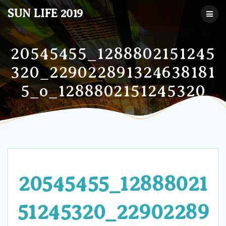
コ
SUN LIFE 2019
ン
テ
ン
ツ
20545455_1288802151245
へ
320_229022891324638181
ス
キ
5_o_1288802151245320
ッ
プ
20545455_12888021
51245320_22902289