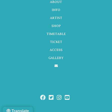
ABOUT
INFO
ARTIST
ー
SHOP
TIMETABLE
シ
TICKET
ACCESS
GALLERY
ョ
ン
Translate