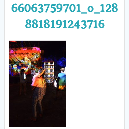
66063759701_o_128
8818191243716