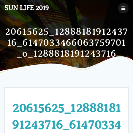
コ
SUN LIFE 2019
ン
テ
ン
ツ
20615625_12888181912437
へ
16_6147033466063759701
ス
キ
_o_1288818191243716
ッ
プ
20615625_12888181
91243716_61470334