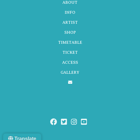
ABOUT
INFO
ARTIST
ー
SHOP
TIMETABLE
シ
TICKET
ACCESS
GALLERY
ョ
ン
Translate