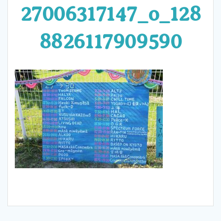
27006317147_o_128
8826117909590