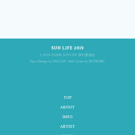
投
稿
SUN LIFE 2019
ナ
© 2010-2026年 SUN LIFE 実行委員会.
Flyer Design by FALCON. Web Create by RETROBO.
ビ
TOP
ゲ
ABOUT
INFO
ARTIST
ー