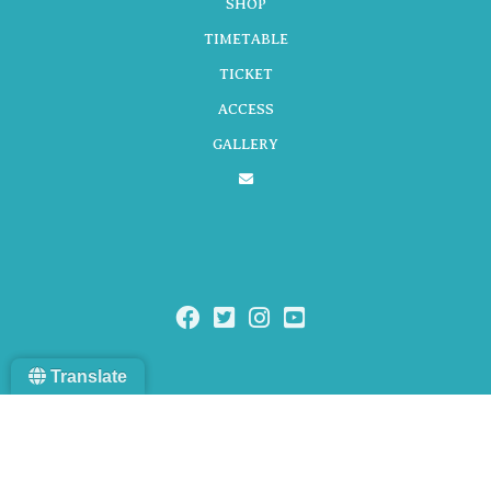
SHOP
TIMETABLE
シ
TICKET
ACCESS
GALLERY
ョ
ン
Translate