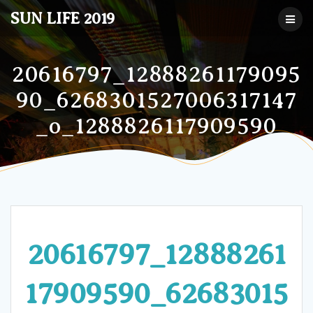
コ
SUN LIFE 2019
ン
テ
ン
ツ
20616797_12888261179095
へ
90_6268301527006317147
ス
キ
_o_1288826117909590
ッ
プ
20616797_12888261
17909590_62683015