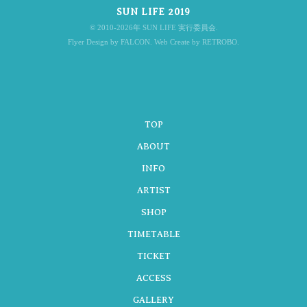
SUN LIFE 2019
ナ
© 2010-2026年 SUN LIFE 実行委員会.
Flyer Design by FALCON. Web Create by RETROBO.
ビ
TOP
ゲ
ABOUT
INFO
ARTIST
ー
SHOP
TIMETABLE
シ
TICKET
ACCESS
GALLERY