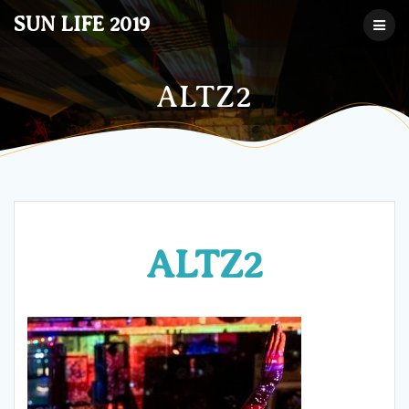
コ
SUN LIFE 2019
ン
テ
ン
ツ
ALTZ2
へ
ス
キ
ッ
プ
ALTZ2