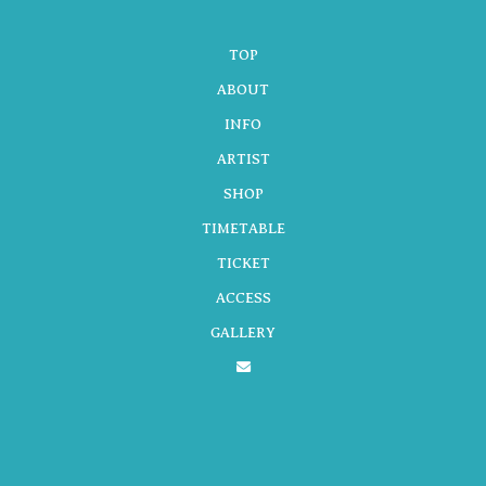
TOP
ゲ
ABOUT
INFO
ARTIST
ー
SHOP
TIMETABLE
シ
TICKET
ACCESS
GALLERY
ョ
ン