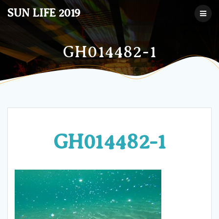
コ
SUN LIFE 2019
ン
テ
ン
ツ
GH014482-1
へ
ス
キ
ッ
プ
GH014482-1