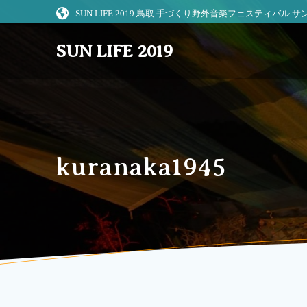
コ
SUN LIFE 2019 鳥取 手づくり野外音楽フェスティバル
ン
テ
SUN LIFE 2019
ン
ツ
へ
ス
キ
ッ
プ
kuranaka1945