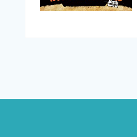
投
稿
ナ