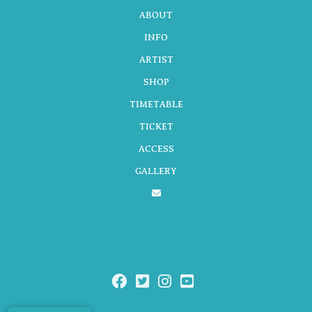
ゲ
ABOUT
INFO
ARTIST
ー
SHOP
TIMETABLE
シ
TICKET
ACCESS
GALLERY
ョ
ン