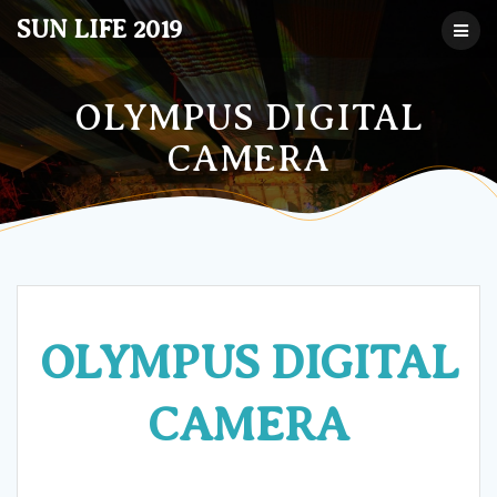
コ
SUN LIFE 2019
ン
テ
ン
ツ
OLYMPUS DIGITAL
へ
CAMERA
ス
キ
ッ
プ
OLYMPUS DIGITAL
CAMERA