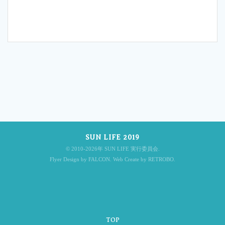
投
稿
SUN LIFE 2019
ナ
© 2010-2026年 SUN LIFE 実行委員会.
Flyer Design by FALCON. Web Create by RETROBO.
ビ
TOP