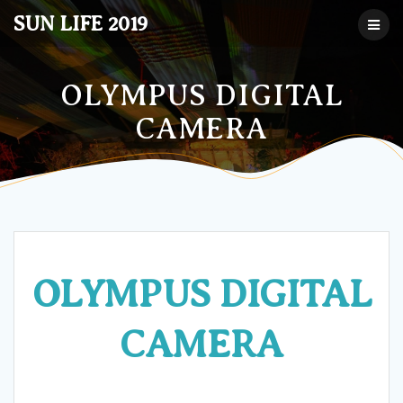
コ
SUN LIFE 2019
ン
テ
ン
ツ
OLYMPUS DIGITAL
へ
CAMERA
ス
キ
ッ
プ
OLYMPUS DIGITAL
CAMERA