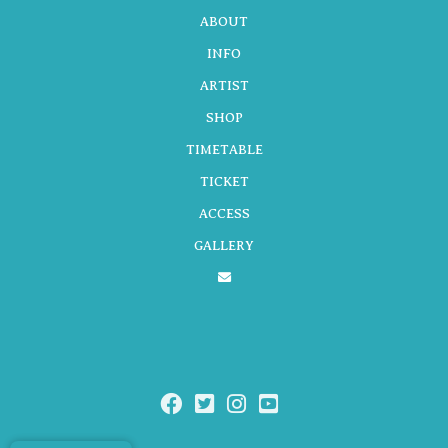
ゲ
ABOUT
INFO
ARTIST
ー
SHOP
TIMETABLE
シ
TICKET
ACCESS
GALLERY
ョ
ン