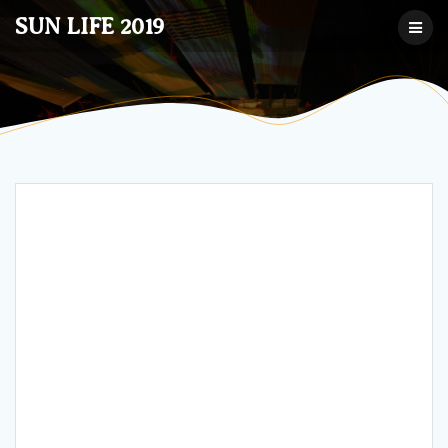
コ
SUN LIFE 2019
ン
テ
ン
ツ
へ
ス
キ
ッ
プ
投