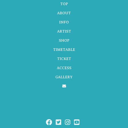
TOP
ABOUT
ョ
INFO
ARTIST
SHOP
ン
TIMETABLE
TICKET
ACCESS
GALLERY