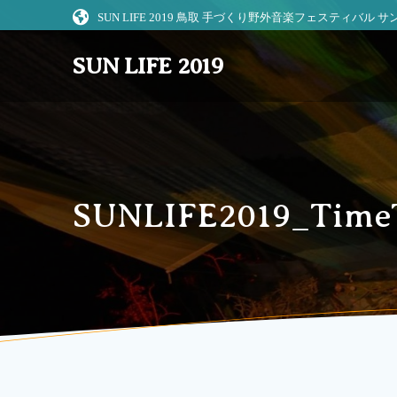
コ
SUN LIFE 2019 鳥取 手づくり野外音楽フェスティバル
ン
テ
SUN LIFE 2019
ン
ツ
へ
ス
キ
ッ
プ
SUNLIFE2019_Time