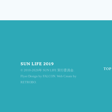
稿
ナ
ビ
SUN LIFE 2019
TOP
© 2010-2026年 SUN LIFE 実行委員会.
ゲ
Flyer Design by FALCON. Web Create by
RETROBO.
ー