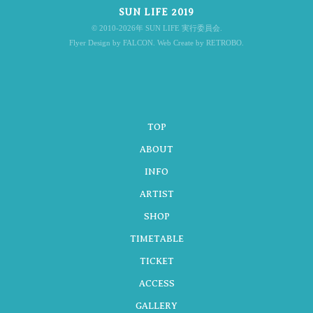
SUN LIFE 2019
ナ
© 2010-2026年 SUN LIFE 実行委員会.
Flyer Design by FALCON. Web Create by RETROBO.
ビ
TOP
ゲ
ABOUT
INFO
ARTIST
ー
SHOP
TIMETABLE
シ
TICKET
ACCESS
GALLERY