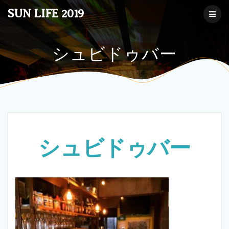
コ
SUN LIFE 2019
ン
テ
ン
ツ
シュビドゥバー
へ
ス
キ
ッ
プ
シュビドゥバー