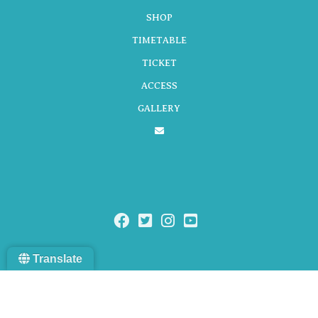
ー
SHOP
TIMETABLE
シ
TICKET
ACCESS
GALLERY
ョ
ン
Translate