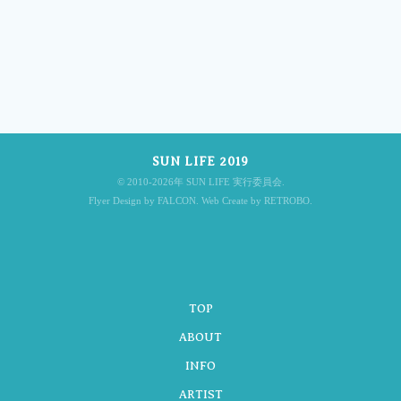
投
稿
SUN LIFE 2019
ナ
© 2010-2026年 SUN LIFE 実行委員会.
Flyer Design by FALCON. Web Create by RETROBO.
ビ
TOP
ゲ
ABOUT
INFO
ARTIST