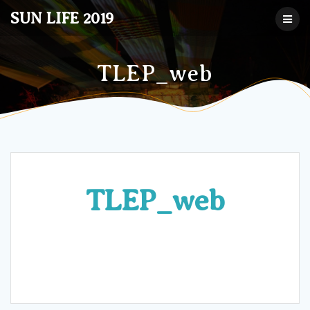
コ
SUN LIFE 2019
ン
テ
ン
ツ
TLEP_web
へ
ス
キ
ッ
プ
TLEP_web